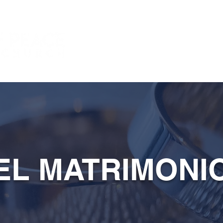
New Page
New
Watch
EL MATRIMONI