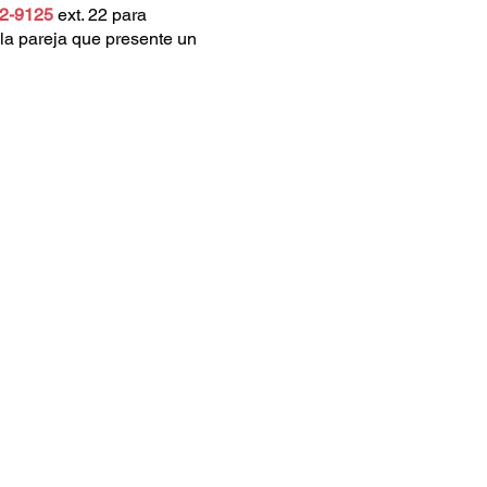
2-9125
ext. 22 para
 la pareja que presente un
Give
Giving
Venmo
Quick Links