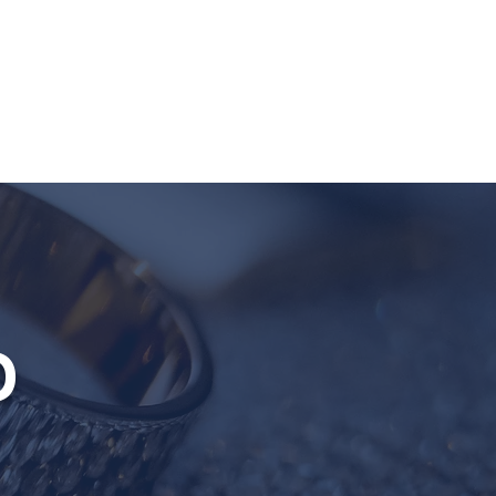
Give
Next Steps
More
O