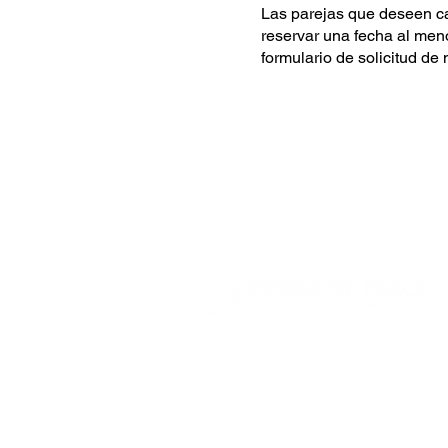
Las parejas que deseen ca
reservar una fecha al meno
formulario de solicitud de
4600 Preserve Parkway
Hoover, AL 35226
205-822-9125