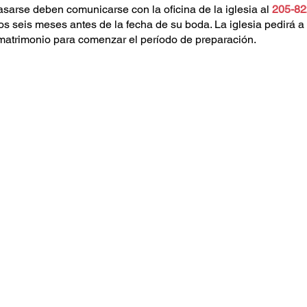
sarse deben comunicarse con la oficina de la iglesia al
205-82
s seis meses antes de la fecha de su boda. La iglesia pedirá a
 matrimonio para comenzar el período de preparación.
About Us
Sacraments
Our Team
Baptism
Mass Times
Reconciliation
Next Steps
Holy Communion
Small Groups
Confirmation
Funerals & Columbarium
Holy Matrimony