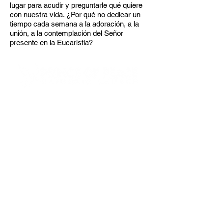
lugar para acudir y preguntarle qué quiere
con nuestra vida. ¿Por qué no dedicar un
tiempo cada semana a la adoración, a la
unión, a la contemplación del Señor
presente en la Eucaristía?
4600 Preserve Parkway
Hoover, AL 35226
205-822-9125
About Us
Our Team
Next Steps
Small Groups
Funerals & Columbarium
Ministerio Hispano
Safe Environment